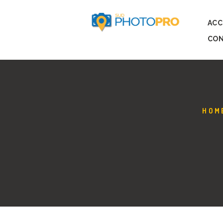
ACC
CON
HOM