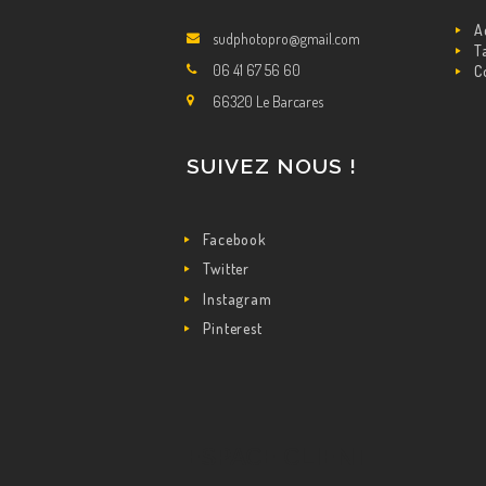
GALERIE
A
sudphotopro@gmail.com
T
CONTACTEZ NOUS
06 41 67 56 60
C
66320 Le Barcares
SUIVEZ NOUS !
Facebook
Twitter
Instagram
Pinterest
ESPACE CLIENT