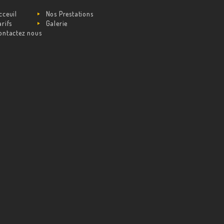
cceuil
Nos Prestations
arifs
Galerie
ontactez nous