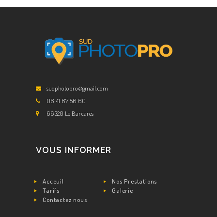
ACCUEIL
sudphotopro@gmail.com
NOS
06 41 67 56 60
PRESTATIONS
66320 Le Barcares
TARIFS
RÉSERVEZ
VOUS INFORMER
GALERIE
CONTACTEZ
Acceuil
Nos Prestations
NOUS
Tarifs
Galerie
Contactez nous